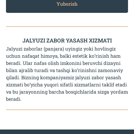
Yuborish
JALYUZI ZABOR YASASH XIZMATI
Jalyuzi zaborlar
(panjara) uyingiz yoki hovlingiz
uchun nafaqat himoya, balki estetik ko’rinish ham
beradi. Ular nafas olish imkonini beruvchi dizayni
bilan ajralib turadi va tashqi ko’rinishni zamonaviy
qiladi. Bizning kompaniyamiz
jalyuzi zabor yasash
xizmati
bo’yicha yuqori sifatli xizmatlarni taklif etadi
va bu jarayonning barcha bosqichlarida sizga yordam
beradi.
Jalyuzi Zabor Yasash Xizmati
Loyiha Tayyorlash:
Sizning talab va
xohishlaringizga mos ravishda individual